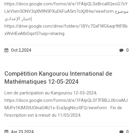
https://docs.google.com/forms/d/e/1FAIpQLSeBrcaRQeoG7sY
LleVlxm5ONV3qXN9N5PXuD6FuA5m7oXjXHw/viewform موضوع
إختبار الإعدادي:
https://drive.google.com/drive/folders/1BYc7QxFWG6aqr9ltFBb
xWvHEwMxOqst5?usp=sharing
Oct 2,2024
0
Compétition Kangourou International de
Mathématiques 12-05-2024
Lien de participation au Kangourou 12-05-2024;
https://docs.google.com/forms/d/e/1FAIpQLSf7FBBJJXrcwMJ
MUPv1KIM3tIUOlnaOAU1s-Era3pgNIcc0FQ/viewform Fin de
l’inscription est à minuit du 11/05/2024.
Avr 23,2024
0