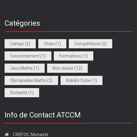
Catégories
Camps
(2)
Clubs
(1)
Compétitions
(2)
Couronnement
(1)
Formations
(1)
Jeux Maths
(1)
Non classé
(12)
Olympiades Maths
(2)
Rubik's Cube
(1)
Scolarité
(1)
Info de Contact ATCCM
CREFOC Monastir