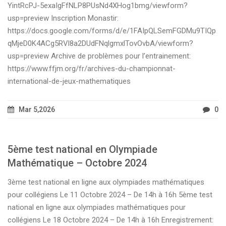
YintRcPJ-5exaIgFfNLP8PUsNd4XHog1bmg/viewform?
usp=preview Inscription Monastir:
https://docs.google.com/forms/d/e/1FAIpQLSemFGDMu9TIQp
qMjeD0K4ACg5RVl8a2DUdFNqlgmxlTovOvbA/viewform?
usp=preview Archive de problèmes pour l’entrainement:
https://www.ffjm.org/fr/archives-du-championnat-
international-de-jeux-mathematiques
Mar 5,2026
0
5ème test national en Olympiade
Mathématique – Octobre 2024
3ème test national en ligne aux olympiades mathématiques
pour collégiens Le 11 Octobre 2024 – De 14h à 16h 5ème test
national en ligne aux olympiades mathématiques pour
collégiens Le 18 Octobre 2024 – De 14h à 16h Enregistrement: