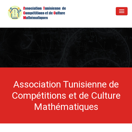
Accueil
Activités & Nouvelles
Questions & Réponses
Poser Question
A propos
Association Tunisienne de
Contact
Compétitions et de Culture
Mathématiques