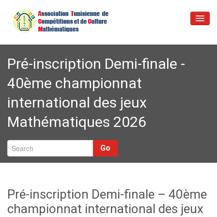
Accueil
Pré-inscription Demi-finale -
Activités & Nouvelles
40ème championnat
Questions & Réponses
international des jeux
Poser Question
Mathématiques 2026
A propos
Contact
Go
Pré-inscription Demi-finale – 40ème
championnat international des jeux