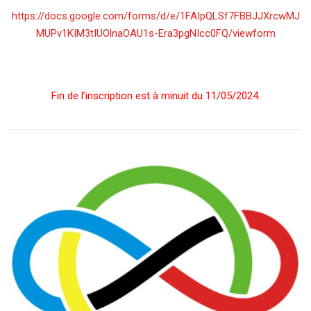
https://docs.google.com/forms/d/e/1FAIpQLSf7FBBJJXrcwMJ
MUPv1KIM3tIUOlnaOAU1s-Era3pgNIcc0FQ/viewform
Fin de l’inscription est à minuit du 11/05/2024.