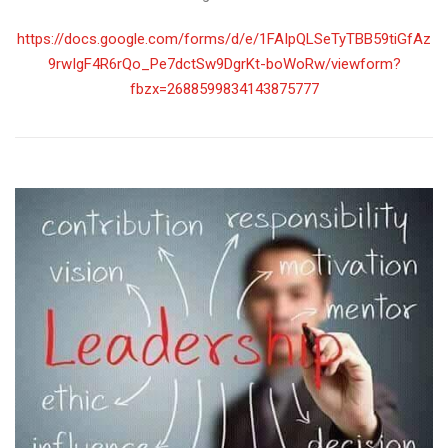
https://docs.google.com/forms/d/e/1FAIpQLSeTyTBB59tiGfAz
9rwIgF4R6rQo_Pe7dctSw9DgrKt-boWoRw/viewform?
fbzx=2688599834143875777