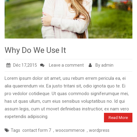
Why Do We Use It
Déc 17,2015
Leave a comment
By admin
Lorem ipsum dolor sit amet, usu rebum errem pericula ea, ei
alia quaerendum vix. Ea justo tritani sit, odio ignota quo te. Ei
pro vedolor cotidieque. Ut quas commodo signiferumque mei,
has ut quas ullum, cum eius sensibus voluptatibus no. Id qui
assum legis, cum ut movet definiebas instructior, ex nam vero
expetendis adipiscing.
Read More
,
,
Tags
contact form 7
woocommerce
wordpress