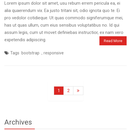
Lorem ipsum dolor sit amet, usu rebum errem pericula ea, ei
alia quaerendum vix. Ea justo tritani sit, odio ignota quo te. Ei
pro vedolor cotidieque. Ut quas commodo signiferumque mei,
has ut quas ullum, cum eius sensibus voluptatibus no. Id qui
assum legis, cum ut movet definiebas instructior, ex nam vero
expetendis adipiscing.
Read More
,
Tags
bootstrap
responsive
1
2
Archives