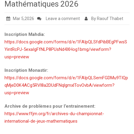
Mathématiques 2026
Mar 5,2026
Leave a comment
By Raouf Thabet
Inscription Mahdia:
https://docs.google.com/forms/d/e/1FAIpQLSfdPibBEgPFwsS
YintRcPJ-5exaIgFfNLP8PUsNd4XHog1bmg/viewform?
usp=preview
Inscription Monastir:
https://docs.google.com/forms/d/e/1FAIpQLSemFGDMu9TIQp
qMjeD0K4ACg5RVl8a2DUdFNqlgmxlTovOvbA/viewform?
usp=preview
Archive de problèmes pour l’entrainement:
https://www.ffjm.org/fr/archives-du-championnat-
international-de-jeux-mathematiques