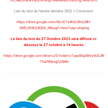
HL3wEDhw5FPljU2GmKqu-Nw6ANUj-04SImg/viewform
Lien du test de l’année dernière 2022 + Correction:
https://drive.google.com/file/d/1sAUiL0lmLMH-
5WEzt69h24GR4_R8uuyF/view?usp=sharing
Le lien du test du 27 Octobre 2023 sera diffusé ci-
dessous le 27 octobre à 14 heures:
https://drive.google.com/drive/u/0/folders/1qazBUplWzy4cDJ8t
71laYAIbsgCjVB8n