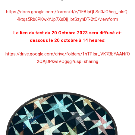
https://docs.google.com/forms/d/e/1FAIpQLSd0JO5cg_olsQ-
4ktqs5Rb6PKwxYJp7XsDij_btSzyhDT-2tQ/viewform
Le lien du test du 20 Octobre 2023 sera diffusé ci-
dessous le 20 octobre à 14 heures:
https://drive.google.com/drive/folders/1hTPIsr_VK7BbYAANfO
XQAjDPkvsVOgqg?usp=sharing