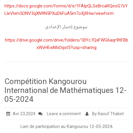
https://docs.google.com/forms/d/e/1FAIpQLSeBrcaRQeoG7sY
LleVlxm5ONV3qXN9N5PXuD6FuA5m7oXjXHw/viewform
موضوع إختبار الإعدادي:
https://drive.google.com/drive/folders/1BYc7QxFWG6aqr9ltFBb
xWvHEwMxOqst5?usp=sharing
Compétition Kangourou
International de Mathématiques 12-
05-2024
Avr 23,2024
Leave a comment
By Raouf Thabet
Lien de participation au Kangourou 12-05-2024;